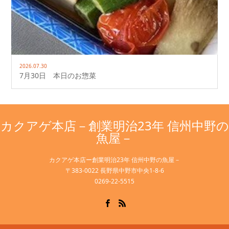
2026.07.30
7月30日 本日のお惣菜
カクアゲ本店－創業明治23年 信州中野の
魚屋－
カクアゲ本店ー創業明治23年 信州中野の魚屋－
〒383-0022 長野県中野市中央1-8-6
0269-22-5515
Facebook
RSS