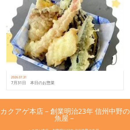
2026.07.31
7月31日 本日のお惣菜
カクアゲ本店－創業明治23年 信州中野の
魚屋－