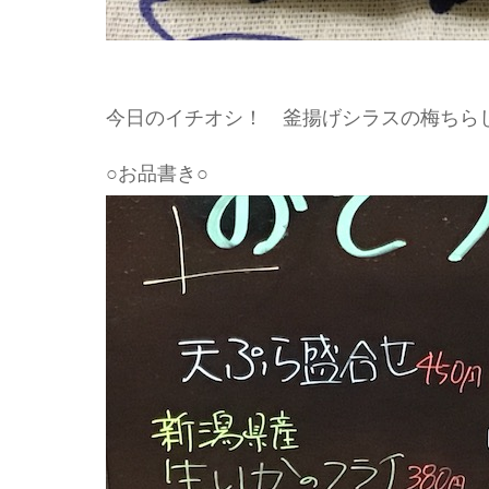
今日のイチオシ！ 釜揚げシラスの梅ちら
○お品書き○