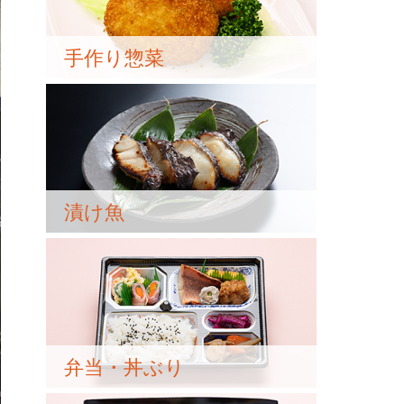
手作り惣菜
漬け魚
弁当・丼ぶり