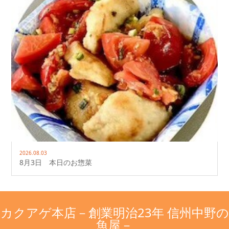
2026.08.03
8月3日 本日のお惣菜
カクアゲ本店－創業明治23年 信州中野の
魚屋－