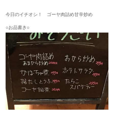
今日のイチオシ！ ゴーヤ肉詰め甘辛炒め
○お品書き○