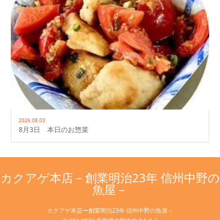
2026.08.03
8月3日 本日のお惣菜
カクアゲ本店－創業明治23年 信州中野の
魚屋－
カクアゲ本店ー創業明治23年 信州中野の魚屋－