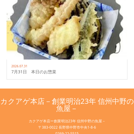
2026.07.31
7月31日 本日のお惣菜
カクアゲ本店－創業明治23年 信州中野の
魚屋－
カクアゲ本店ー創業明治23年 信州中野の魚屋－
〒383-0022 長野県中野市中央1-8-6
0269-22-5515