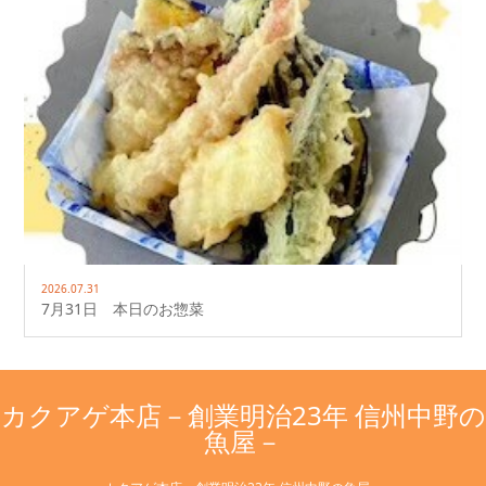
2026.07.31
7月31日 本日のお惣菜
カクアゲ本店－創業明治23年 信州中野の
魚屋－