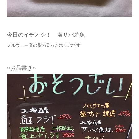
今日のイチオシ！ 塩サバ焼魚
ノルウェー産の脂の乗った塩サバです
○お品書き○