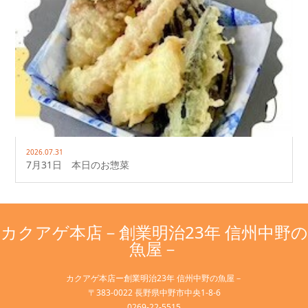
2026.07.31
7月31日 本日のお惣菜
カクアゲ本店－創業明治23年 信州中野の
魚屋－
カクアゲ本店ー創業明治23年 信州中野の魚屋－
〒383-0022 長野県中野市中央1-8-6
0269-22-5515