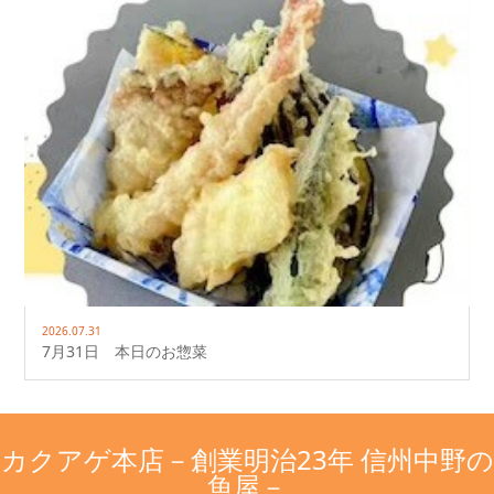
2026.07.31
7月31日 本日のお惣菜
カクアゲ本店－創業明治23年 信州中野の
魚屋－