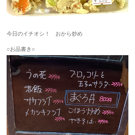
今日のイチオシ！ おから炒め
○お品書き○