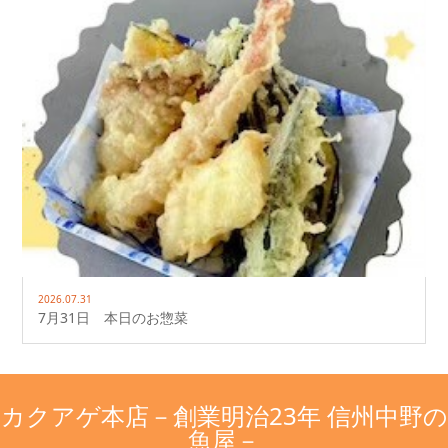
2026.07.31
7月31日 本日のお惣菜
カクアゲ本店－創業明治23年 信州中野の
魚屋－