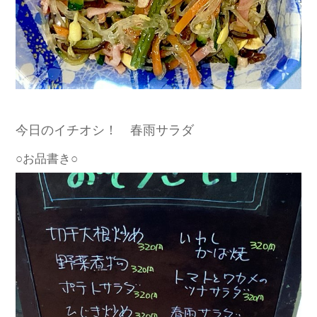
今日のイチオシ！ 春雨サラダ
○お品書き○