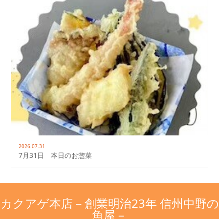
2026.07.31
7月31日 本日のお惣菜
カクアゲ本店－創業明治23年 信州中野の
魚屋－