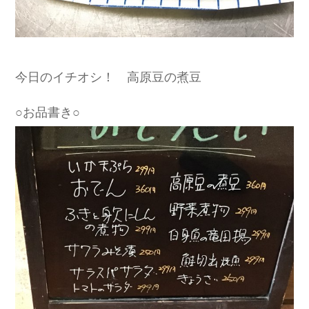
今日のイチオシ！ 高原豆の煮豆
○お品書き○