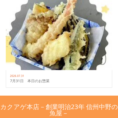
2026.07.31
7月31日 本日のお惣菜
カクアゲ本店－創業明治23年 信州中野の
魚屋－