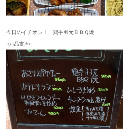
今日のイチオシ！ 鶏手羽元ＢＢＱ焼
○お品書き○