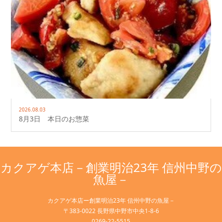
2026.08.03
8月3日 本日のお惣菜
カクアゲ本店－創業明治23年 信州中野の
魚屋－
カクアゲ本店ー創業明治23年 信州中野の魚屋－
〒383-0022 長野県中野市中央1-8-6
0269-22-5515