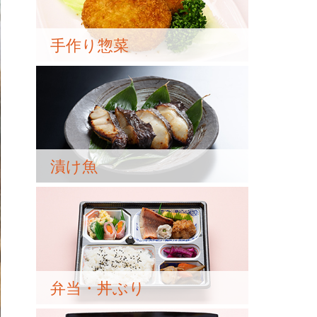
手作り惣菜
漬け魚
弁当・丼ぶり