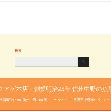
検索
クアゲ本店－創業明治23年 信州中野の魚
創業明治23年 信州中野の魚屋－
〒383-0022 長野県中野市中央1-8-6