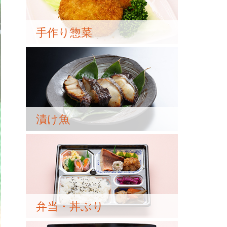
手作り惣菜
漬け魚
弁当・丼ぶり