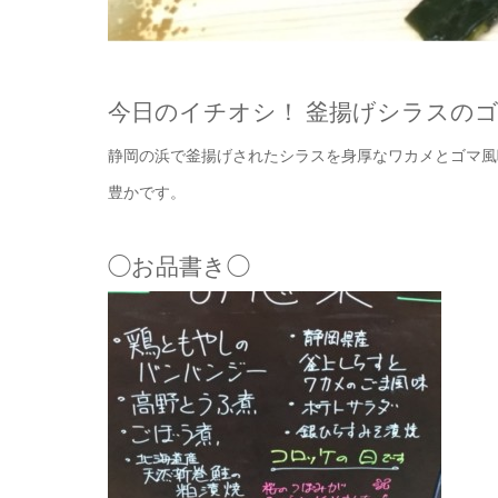
今日のイチオシ！ 釜揚げシラスの
静岡の浜で釜揚げされたシラスを身厚なワカメとゴマ風
豊かです。
◯お品書き◯