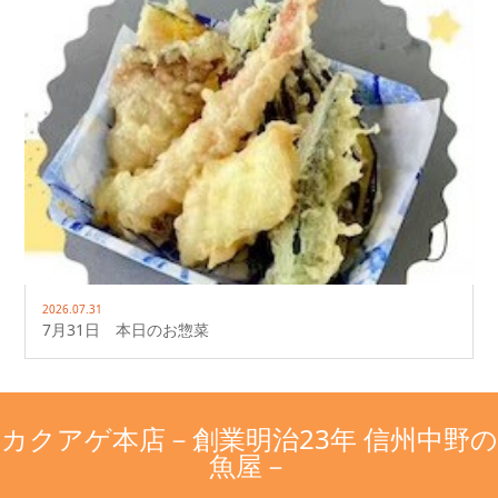
2026.07.31
7月31日 本日のお惣菜
カクアゲ本店－創業明治23年 信州中野の
魚屋－