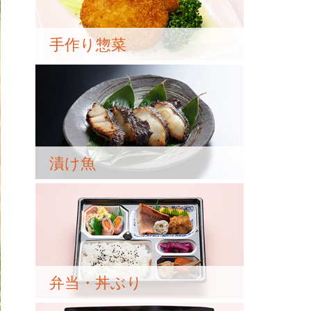
手作り惣菜
漬け魚
弁当・丼ぶり