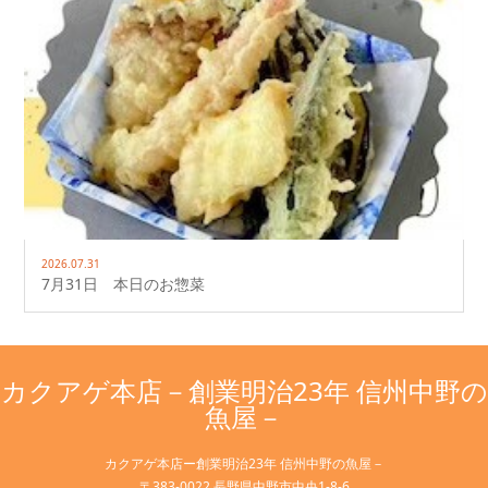
2026.07.31
7月31日 本日のお惣菜
カクアゲ本店－創業明治23年 信州中野の
魚屋－
カクアゲ本店ー創業明治23年 信州中野の魚屋－
〒383-0022 長野県中野市中央1-8-6