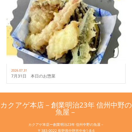
2026.07.31
7月31日 本日のお惣菜
カクアゲ本店－創業明治23年 信州中野の
魚屋－
カクアゲ本店ー創業明治23年 信州中野の魚屋－
〒383-0022 長野県中野市中央1-8-6