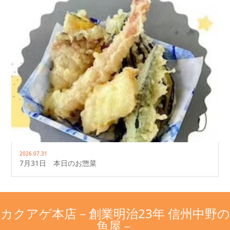
2026.07.31
7月31日 本日のお惣菜
カクアゲ本店－創業明治23年 信州中野の
魚屋－