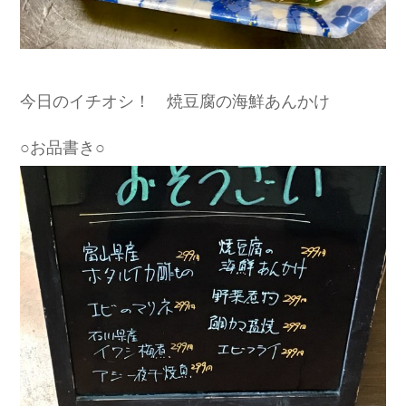
今日のイチオシ！ 焼豆腐の海鮮あんかけ
○お品書き○