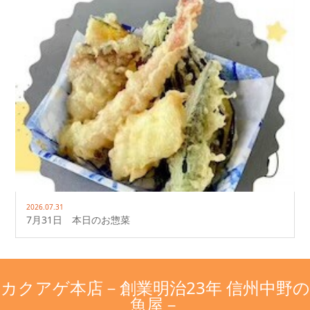
2026.07.31
7月31日 本日のお惣菜
カクアゲ本店－創業明治23年 信州中野の
魚屋－