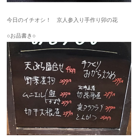
今日のイチオシ！ 京人参入り手作り卯の花
○お品書き○