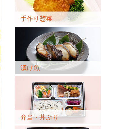
手作り惣菜
漬け魚
弁当・丼ぶり