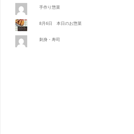
手作り惣菜
8月6日 本日のお惣菜
刺身・寿司