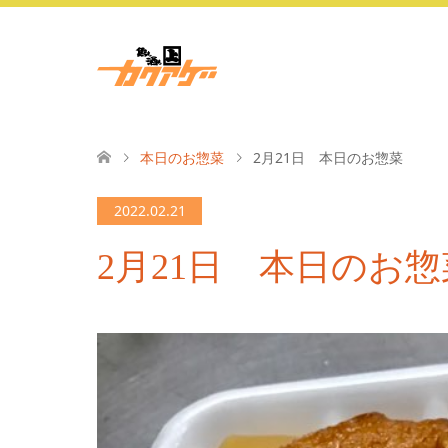
本日のお惣菜
2月21日 本日のお惣菜
2022.02.21
2月21日 本日のお惣