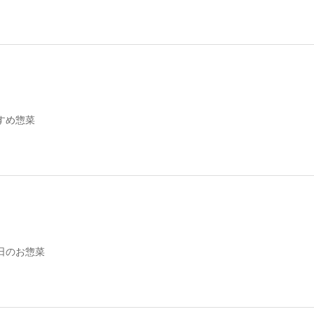
すめ惣菜
日のお惣菜