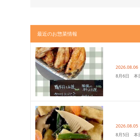
最近のお惣菜情報
2026.08.06
8月6日 本
2026.08.05
8月5日 本