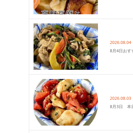
2026.08.04
8月4日おす
2026.08.03
8月3日 本