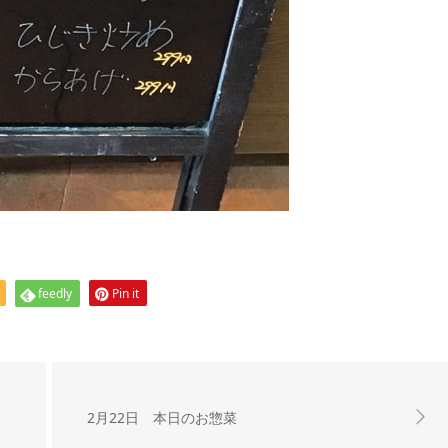
feedly
Pin it
2月22日 本日のお惣菜