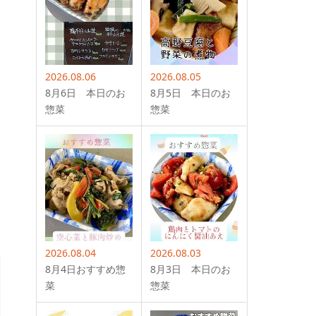
2026.08.06
2026.08.05
8月6日 本日のお
8月5日 本日のお
惣菜
惣菜
2026.08.04
2026.08.03
8月4日おすすめ惣
8月3日 本日のお
菜
惣菜