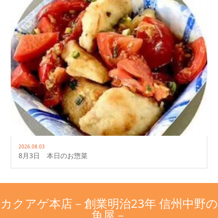
2026.08.03
8月3日 本日のお惣菜
カクアゲ本店－創業明治23年 信州中野の
魚屋－