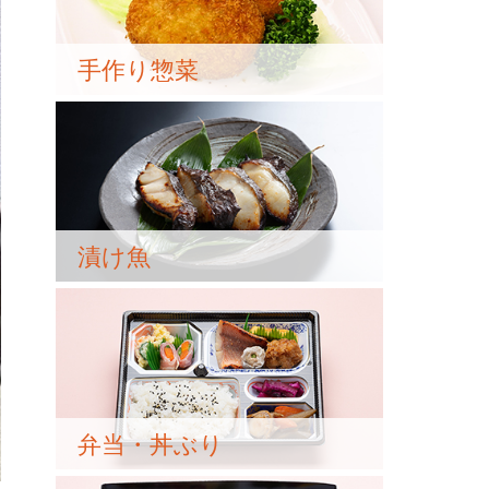
手作り惣菜
漬け魚
弁当・丼ぶり