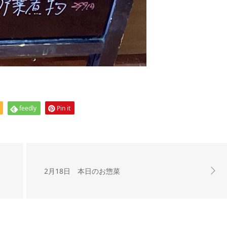
feedly
Pin it
2月18日 本日のお惣菜