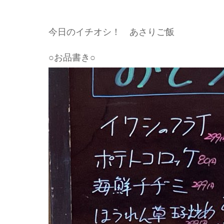
今日のイチオシ！ あさりご飯
○お品書き○