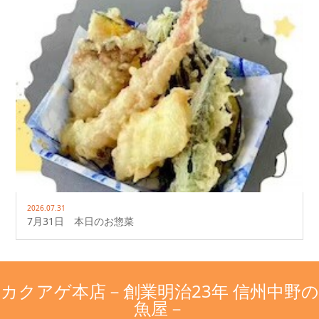
2026.07.31
7月31日 本日のお惣菜
カクアゲ本店－創業明治23年 信州中野の
魚屋－