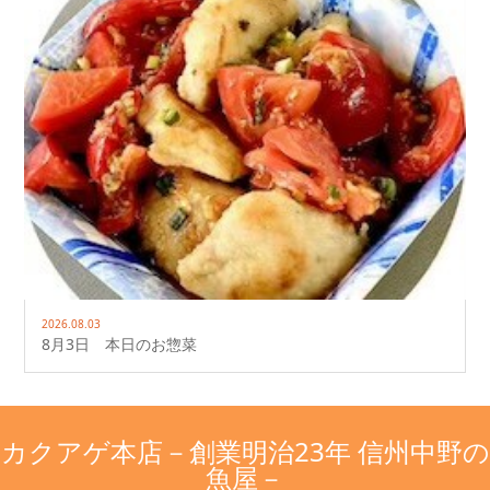
2026.08.03
8月3日 本日のお惣菜
カクアゲ本店－創業明治23年 信州中野の
魚屋－