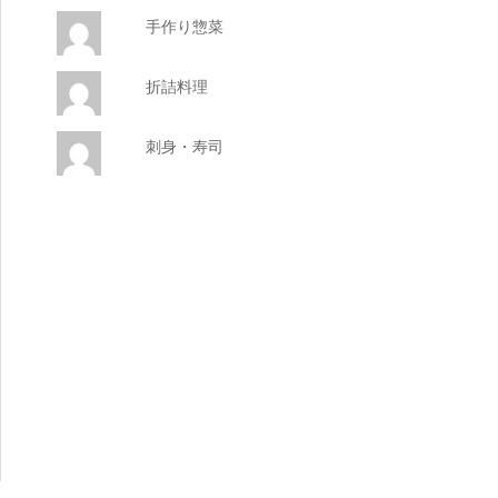
手作り惣菜
折詰料理
刺身・寿司