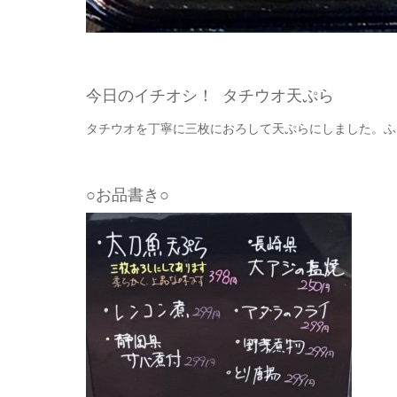
今日のイチオシ！ タチウオ天ぷら
タチウオを丁寧に三枚におろして天ぷらにしました。ふ
○お品書き○