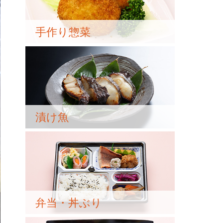
手作り惣菜
漬け魚
弁当・丼ぶり