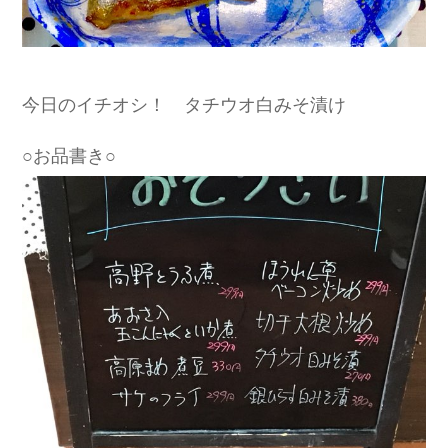
今日のイチオシ！ タチウオ白みそ漬け
○お品書き○