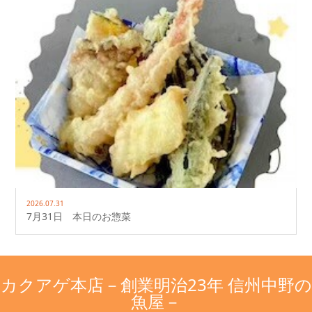
2026.07.31
7月31日 本日のお惣菜
カクアゲ本店－創業明治23年 信州中野の
魚屋－