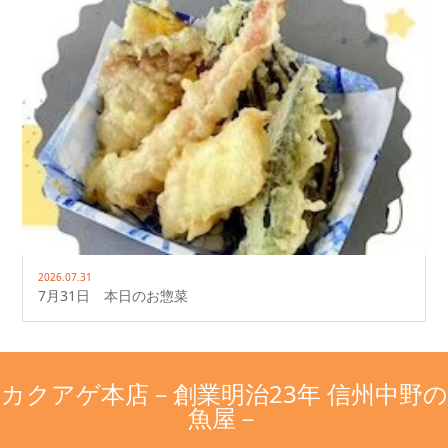
2026.07.31
7月31日 本日のお惣菜
カクアゲ本店－創業明治23年 信州中野の
魚屋－