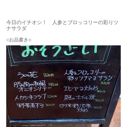
今日のイチオシ！ 人参とブロッコリーの彩りツ
ナサラダ
○お品書き○