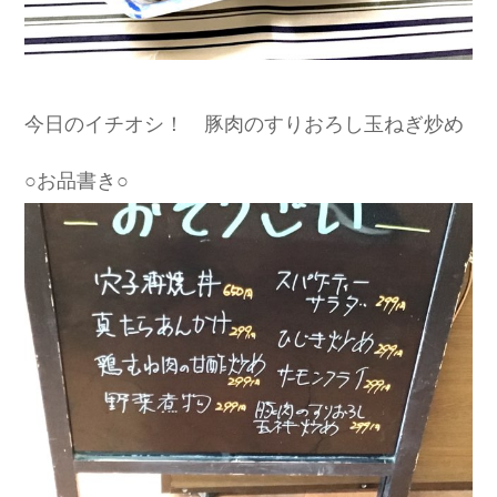
今日のイチオシ！ 豚肉のすりおろし玉ねぎ炒め
○お品書き○