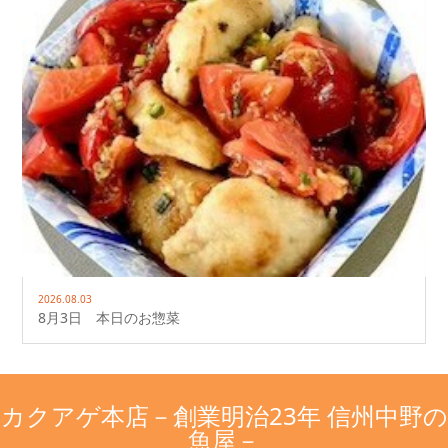
2026.08.03
8月3日 本日のお惣菜
カクアゲ本店－創業明治23年 信州中野の
魚屋－