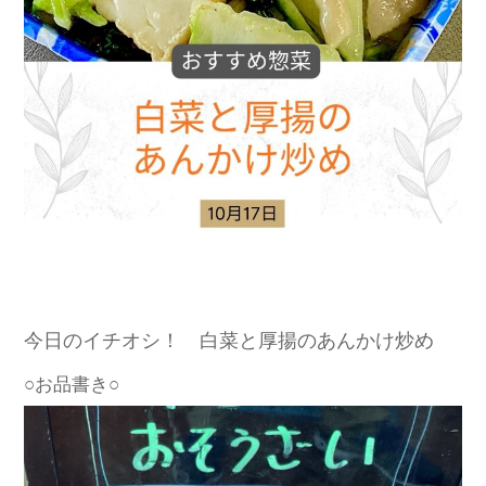
今日のイチオシ！ 白菜と厚揚のあんかけ炒め
○お品書き○