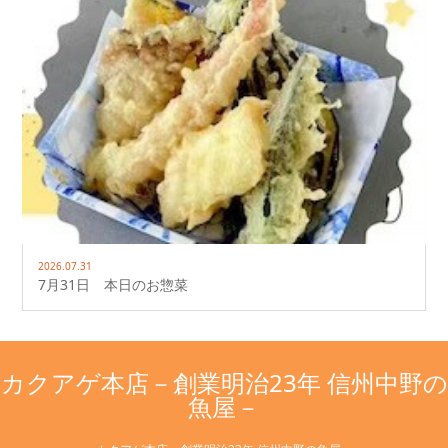
2026.07.31
7月31日 本日のお惣菜
カクアゲ本店－創業明治23年 信州中野の
魚屋－