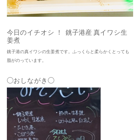
今日のイチオシ ！ 銚子港産 真イワシ生
姜煮
銚子港の真イワシの生姜煮です。ふっくらと柔らかくとっても
脂がのっています。
◯おしながき◯