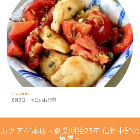
2026.08.03
8月3日 本日のお惣菜
カクアゲ本店－創業明治23年 信州中野の
魚屋－