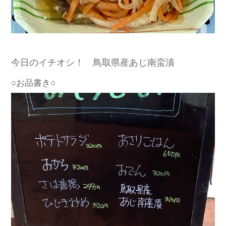
今日のイチオシ！ 鳥取県産あじ南蛮漬
○お品書き○