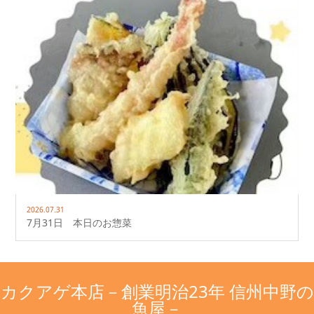
2026.07.31
7月31日 本日のお惣菜
カクアゲ本店－創業明治23年 信州中野の
魚屋－