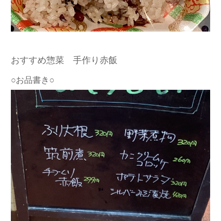
おすすめ惣菜 手作り赤飯
○お品書き○