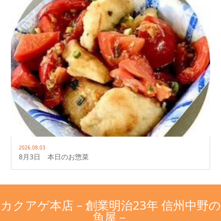
2026.08.03
8月3日 本日のお惣菜
カクアゲ本店－創業明治23年 信州中野の
魚屋－