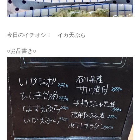
今日のイチオシ！ イカ天ぷら
○お品書き○