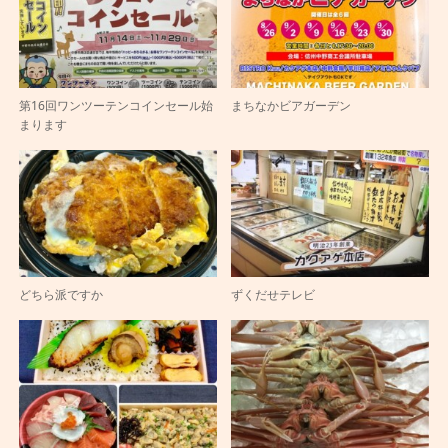
第16回ワンツーテンコインセール始
まちなかビアガーデン
まります
どちら派ですか
ずくだせテレビ